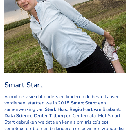
Smart Start
Vanuit de visie dat ouders en kinderen de beste kansen
verdienen, startten we in 2018
Smart Start
: een
samenwerking van
Sterk Huis
,
Regio Hart van Brabant
,
Data Science Center Tilburg
en Centerdata. Met Smart
Start gebruiken we data en kennis om (risico’s op)
complexe problemen bij kinderen en gezinnen vroegtijdig