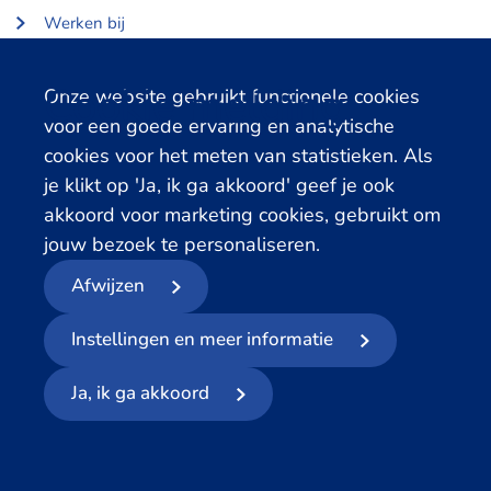
Werken bij
Over Centerdata
Partners en opdrachtgevers
Cookie melding
Onze website gebruikt functionele cookies
voor een goede ervaring en analytische
Gerelateerde databanken
cookies voor het meten van statistieken. Als
je klikt op 'Ja, ik ga akkoord' geef je ook
LISS Data Archive
akkoord voor marketing cookies, gebruikt om
SHARE Data Access
jouw bezoek te personaliseren.
DHS Data Access
Afwijzen
© 2026
- Centerdata
Instellingen en meer informatie
Privacyverklaring
Cookies
Voorwaarden
Meld datalek
Ja, ik ga akkoord
Volg ons op social media: