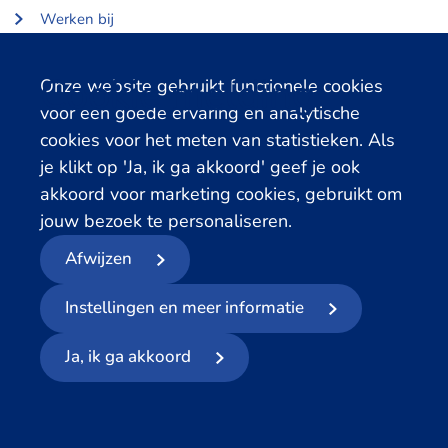
Werken bij
Over Centerdata
Partners en opdrachtgevers
Cookie melding
Onze website gebruikt functionele cookies
voor een goede ervaring en analytische
Gerelateerde databanken
cookies voor het meten van statistieken. Als
je klikt op 'Ja, ik ga akkoord' geef je ook
LISS Data Archive
akkoord voor marketing cookies, gebruikt om
SHARE Data Access
jouw bezoek te personaliseren.
DHS Data Access
Afwijzen
© 2026
- Centerdata
Instellingen en meer informatie
Privacyverklaring
Cookies
Voorwaarden
Meld datalek
Ja, ik ga akkoord
Volg ons op social media: