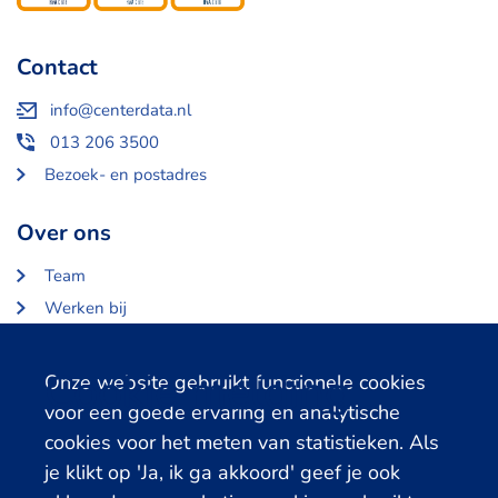
Contact
info@centerdata.nl
013 206 3500
Bezoek- en postadres
Over ons
Team
Werken bij
Over Centerdata
Partners en opdrachtgevers
Cookie melding
Onze website gebruikt functionele cookies
voor een goede ervaring en analytische
Gerelateerde databanken
cookies voor het meten van statistieken. Als
je klikt op 'Ja, ik ga akkoord' geef je ook
LISS Data Archive