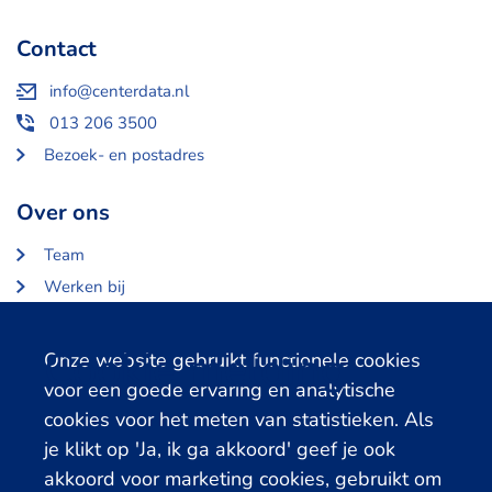
Contact
info@centerdata.nl
013 206 3500
Bezoek- en postadres
Over ons
Team
Werken bij
Over Centerdata
Partners en opdrachtgevers
Cookie melding
Onze website gebruikt functionele cookies
voor een goede ervaring en analytische
Gerelateerde databanken
cookies voor het meten van statistieken. Als
je klikt op 'Ja, ik ga akkoord' geef je ook
LISS Data Archive
akkoord voor marketing cookies, gebruikt om
SHARE Data Access