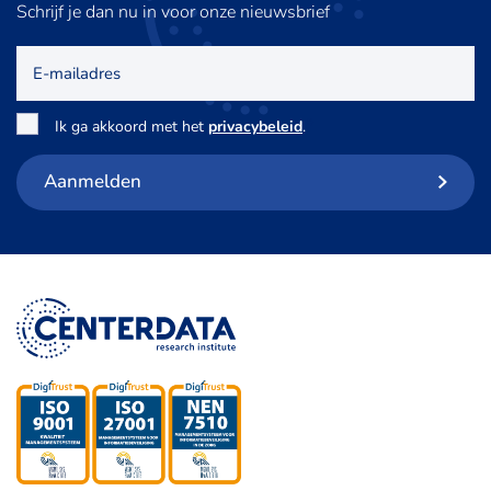
Schrijf je dan nu in voor onze nieuwsbrief
E-
mailadres
Toestemming
*
Ik ga akkoord met het
privacybeleid
.
Aanmelden