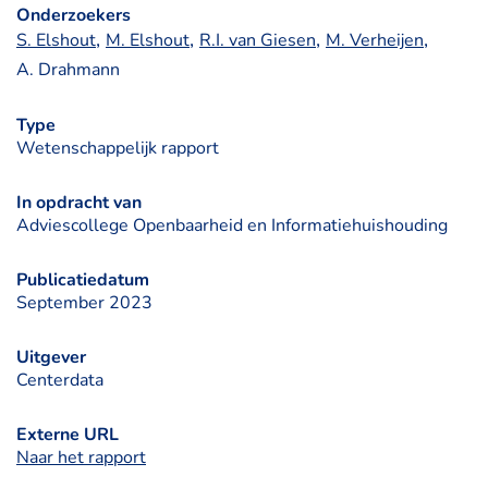
Onderzoekers
, 
, 
, 
, 
S. Elshout
M. Elshout
R.I. van Giesen
M. Verheijen
A. Drahmann
Type
Wetenschappelijk rapport
In opdracht van
Adviescollege Openbaarheid en Informatiehuishouding
Publicatiedatum
September 2023
Uitgever
Centerdata
Externe URL
Naar het rapport