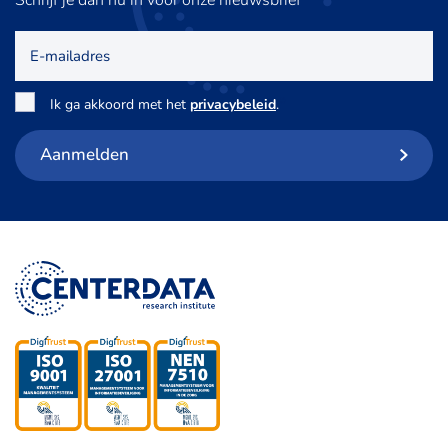
Schrijf je dan nu in voor onze nieuwsbrief
E-
mailadres
Toestemming
*
Ik ga akkoord met het
privacybeleid
.
Aanmelden