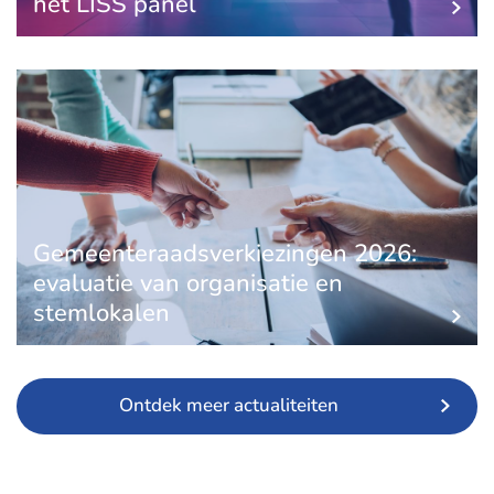
het LISS panel
Gemeenteraadsverkiezingen 2026:
evaluatie van organisatie en
stemlokalen
Ontdek meer actualiteiten