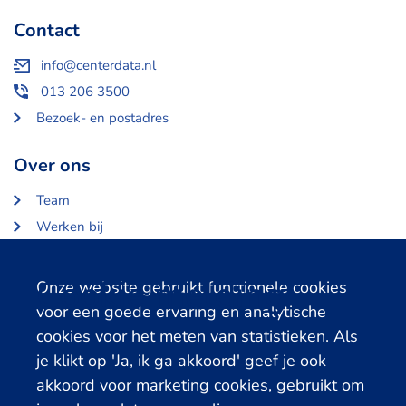
Contact
info@centerdata.nl
013 206 3500
Bezoek- en postadres
Over ons
Team
Werken bij
Over Centerdata
Partners en opdrachtgevers
Cookie melding
Onze website gebruikt functionele cookies
voor een goede ervaring en analytische
Gerelateerde databanken
cookies voor het meten van statistieken. Als
je klikt op 'Ja, ik ga akkoord' geef je ook
LISS Data Archive
akkoord voor marketing cookies, gebruikt om
SHARE Data Access