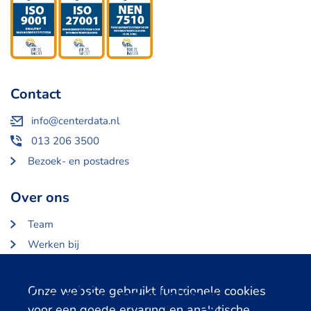
Contact
info@centerdata.nl
013 206 3500
Bezoek- en postadres
Over ons
Team
Werken bij
Over Centerdata
Partners en opdrachtgevers
Cookie melding
Onze website gebruikt functionele cookies
voor een goede ervaring en analytische