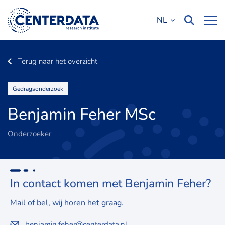
NL
Terug naar het overzicht
Gedragsonderzoek
Benjamin Feher MSc
Onderzoeker
In contact komen met Benjamin Feher?
Mail of bel, wij horen het graag.
benjamin.feher@centerdata.nl