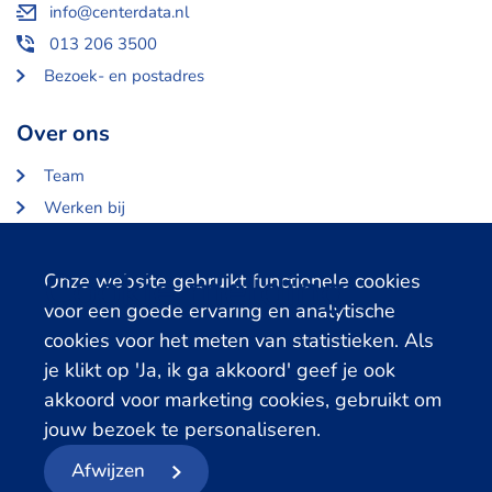
info@centerdata.nl
013 206 3500
Bezoek- en postadres
Over ons
Team
Werken bij
Over Centerdata
Partners en opdrachtgevers
Cookie melding
Onze website gebruikt functionele cookies
voor een goede ervaring en analytische
Gerelateerde databanken
cookies voor het meten van statistieken. Als
je klikt op 'Ja, ik ga akkoord' geef je ook
LISS Data Archive
akkoord voor marketing cookies, gebruikt om
SHARE Data Access
jouw bezoek te personaliseren.
DHS Data Access
Afwijzen