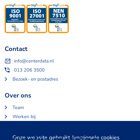
Contact
info@centerdata.nl
013 206 3500
Bezoek- en postadres
Over ons
Team
Werken bij
Over Centerdata
Partners en opdrachtgevers
Onze website gebruikt functionele cookies