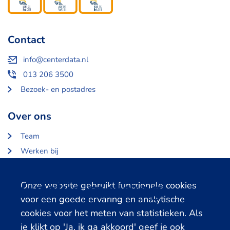
Contact
info@centerdata.nl
013 206 3500
Bezoek- en postadres
Over ons
Team
Werken bij
Over Centerdata
Partners en opdrachtgevers
Cookie melding
Onze website gebruikt functionele cookies
voor een goede ervaring en analytische
Gerelateerde databanken
cookies voor het meten van statistieken. Als
je klikt op 'Ja, ik ga akkoord' geef je ook
LISS Data Archive