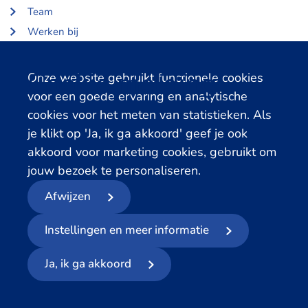
Team
Werken bij
Over Centerdata
Partners en opdrachtgevers
Cookie melding
Onze website gebruikt functionele cookies
voor een goede ervaring en analytische
Gerelateerde databanken
cookies voor het meten van statistieken. Als
je klikt op 'Ja, ik ga akkoord' geef je ook
LISS Data Archive
akkoord voor marketing cookies, gebruikt om
SHARE Data Access
jouw bezoek te personaliseren.
DHS Data Access
Afwijzen
© 2026
- Centerdata
Instellingen en meer informatie
Privacyverklaring
Cookies
Voorwaarden
Meld datalek
Ja, ik ga akkoord
Volg ons op social media: