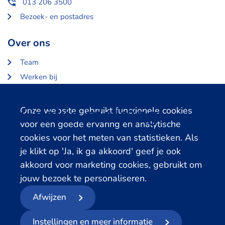
013 206 3500
Bezoek- en postadres
Over ons
Team
Werken bij
Over Centerdata
Partners en opdrachtgevers
Cookie melding
Onze website gebruikt functionele cookies
voor een goede ervaring en analytische
Gerelateerde databanken
cookies voor het meten van statistieken. Als
je klikt op 'Ja, ik ga akkoord' geef je ook
LISS Data Archive
akkoord voor marketing cookies, gebruikt om
SHARE Data Access
jouw bezoek te personaliseren.
DHS Data Access
Afwijzen
© 2026
- Centerdata
Instellingen en meer informatie