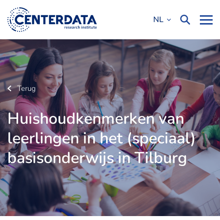
NL
Terug
Huishoudkenmerken van
leerlingen in het (speciaal)
basisonderwijs in Tilburg