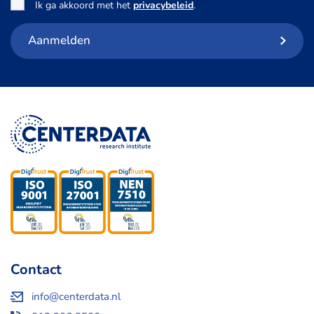
Toestemming
*
Ik ga akkoord met het
privacybeleid
.
Aanmelden
Contact
info@centerdata.nl