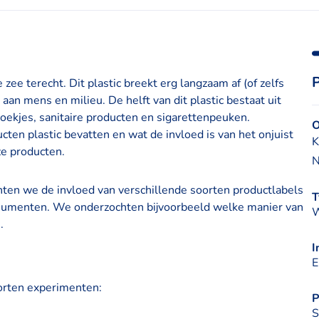
 zee terecht. Dit plastic breekt erg langzaam af (of zelfs
aan mens en milieu. De helft van dit plastic bestaat uit
doekjes, sanitaire producten en sigarettenpeuken.
O
ten plastic bevatten en wat de invloed is van het onjuist
K
ze producten.
N
ten we de invloed van verschillende soorten productlabels
T
nsumenten. We onderzochten bijvoorbeeld welke manier van
W
.
I
E
orten experimenten:
P
S