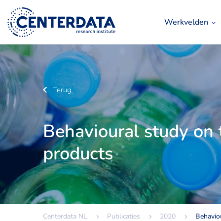
Werkvelden
Terug
Behavioural study on t
products
Centerdata NL
Publicaties
2020
Behaviou