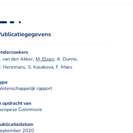
Publicatiegegevens
nderzoekers
, 
, 
, 
. van den Akker
M. Elsen
A. Dunne
, 
, 
. Heremans
S. Kasakova
F. Maes
ype
etenschappelijk rapport
n opdracht van
uropese Commissie
ublicatiedatum
eptember 2020