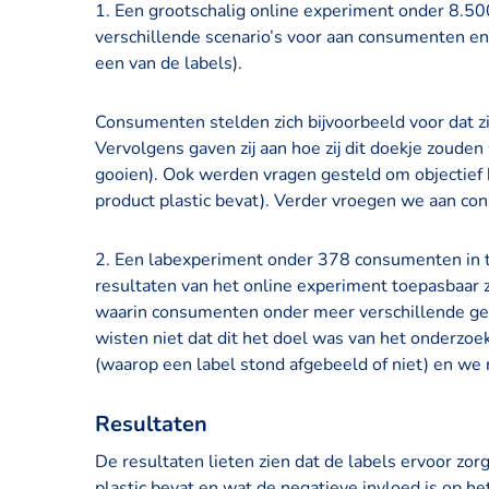
1. Een grootschalig online experiment onder 8.5
verschillende scenario’s voor aan consumenten en
een van de labels).
Consumenten stelden zich bijvoorbeeld voor dat zij
Vervolgens gaven zij aan hoe zij dit doekje zouden
gooien). Ook werden vragen gesteld om objectief b
product plastic bevat). Verder vroegen we aan co
2. Een labexperiment onder 378 consumenten in 
resultaten van het online experiment toepasbaar z
waarin consumenten onder meer verschillende g
wisten niet dat dit het doel was van het onderzoek
(waarop een label stond afgebeeld of niet) en we 
Resultaten
De resultaten lieten zien dat de labels ervoor z
plastic bevat en wat de negatieve invloed is op he