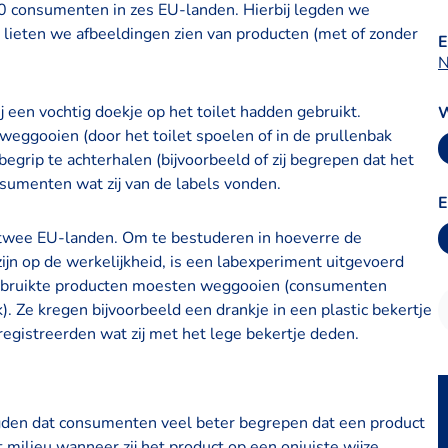
00 consumenten in zes EU-landen. Hierbij legden we
 lieten we afbeeldingen zien van producten (met of zonder
E
N
 een vochtig doekje op het toilet hadden gebruikt.
W
 weggooien (door het toilet spoelen of in de prullenbak
egrip te achterhalen (bijvoorbeeld of zij begrepen dat het
nsumenten wat zij van de labels vonden.
E
twee EU-landen. Om te bestuderen in hoeverre de
ijn op de werkelijkheid, is een labexperiment uitgevoerd
ebruikte producten moesten weggooien (consumenten
). Ze kregen bijvoorbeeld een drankje in een plastic bekertje
registreerden wat zij met het lege bekertje deden.
orgden dat consumenten veel beter begrepen dat een product
t milieu wanneer zij het product op een onjuiste wijze