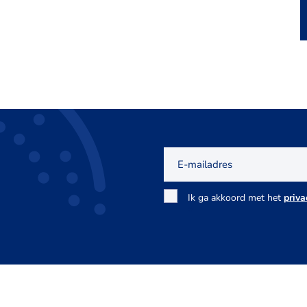
E-
mailadres
Toestemming
Ik ga akkoord met het
priva
*