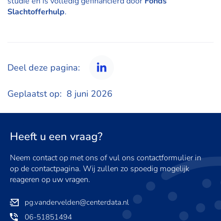
studie en is volledig gefinancierd door
Fonds
Slachtofferhulp
.
Deel deze pagina:
LinkedIn
Geplaatst op:
8 juni 2026
Heeft u een vraag?
Neem contact op met ons of vul ons contactformulier in
op de contactpagina. Wij zullen zo spoedig mogelijk
reageren op uw vragen.
pg.vandervelden@centerdata.nl
06-51851494