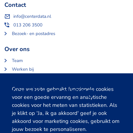
Contact
info@centerdata.nl
013 206 3500
Bezoek- en postadres
Over ons
Team
Werken bij
Over Centerdata
Partners en opdrachtgevers
Cookie melding
Onze website gebruikt functionele cookies
voor een goede ervaring en analytische
Gerelateerde databanken
cookies voor het meten van statistieken. Als
je klikt op 'Ja, ik ga akkoord' geef je ook
LISS Data Archive
akkoord voor marketing cookies, gebruikt om
SHARE Data Access
jouw bezoek te personaliseren.
DHS Data Access