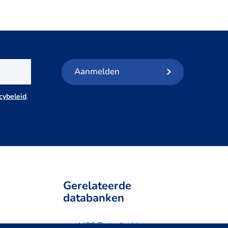
Aanmelden
cybeleid
.
Gerelateerde
databanken
LISS Data Archive