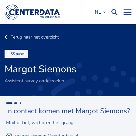
NL
Terug naar het overzicht
LISS panel
Margot Siemons
Assistent survey onderzoeker
In contact komen met Margot Siemons?
Mail of bel, wij horen het graag.
margot.siemons@centerdata.nl