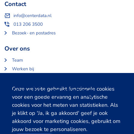
Contact
info@centerdata.nl
013 206 3500
Bezoek- en postadres
Over ons
Team
Werken bij
Over Centerdata
Partners en opdrachtgevers
Cookie melding
Onze website gebruikt functionele cookies
voor een goede ervaring en analytische
Gerelateerde databanken
cookies voor het meten van statistieken. Als
je klikt op 'Ja, ik ga akkoord' geef je ook
LISS Data Archive
akkoord voor marketing cookies, gebruikt om
SHARE Data Access
jouw bezoek te personaliseren.
DHS Data Access