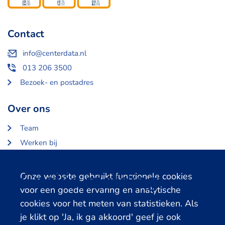
Contact
info@centerdata.nl
013 206 3500
Bezoek- en postadres
Over ons
Team
Werken bij
Over Centerdata
Partners en opdrachtgevers
Cookie melding
Onze website gebruikt functionele cookies
voor een goede ervaring en analytische
Gerelateerde databanken
cookies voor het meten van statistieken. Als
je klikt op 'Ja, ik ga akkoord' geef je ook
LISS Data Archive