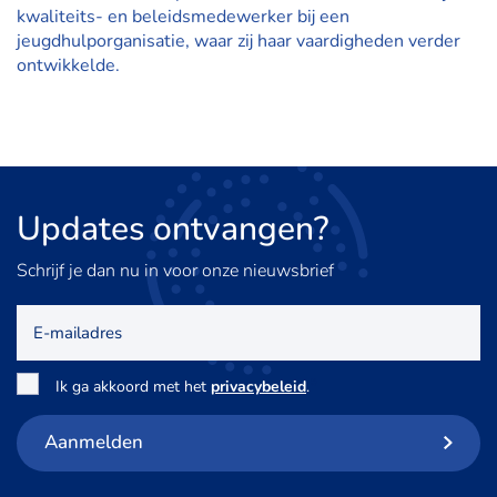
kwaliteits- en beleidsmedewerker bij een
jeugdhulporganisatie, waar zij haar vaardigheden verder
ontwikkelde.
Updates
ontvangen?
Schrijf je dan nu in voor onze nieuwsbrief
E-
mailadres
Toestemming
*
Ik ga akkoord met het
privacybeleid
.
Aanmelden