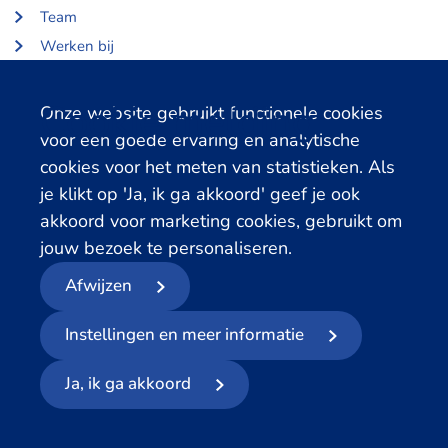
Team
Werken bij
Over Centerdata
Partners en opdrachtgevers
Cookie melding
Onze website gebruikt functionele cookies
voor een goede ervaring en analytische
Gerelateerde databanken
cookies voor het meten van statistieken. Als
je klikt op 'Ja, ik ga akkoord' geef je ook
LISS Data Archive
akkoord voor marketing cookies, gebruikt om
SHARE Data Access
jouw bezoek te personaliseren.
DHS Data Access
Afwijzen
© 2026
- Centerdata
Instellingen en meer informatie
Privacyverklaring
Cookies
Voorwaarden
Meld datalek
Ja, ik ga akkoord
Volg ons op social media: