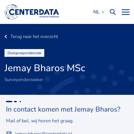
NL
Terug naar het overzicht
Doelgroeponderzoek
Jemay Bharos MSc
Surveyonderzoeker
In contact komen met Jemay Bharos?
Mail of bel, wij horen het graag.
jemay.bharos@centerdata.nl