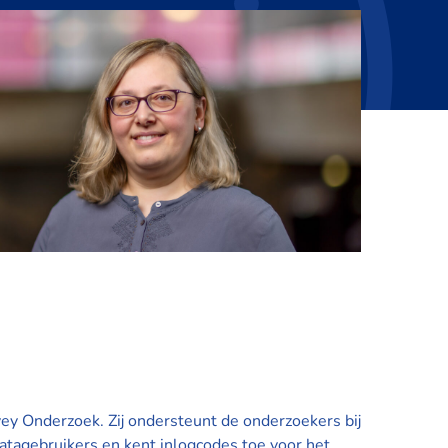
vey Onderzoek. Zij ondersteunt de onderzoekers bij
atagebruikers en kent inlogcodes toe voor het