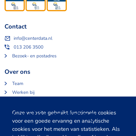
Contact
info@centerdata.nl
013 206 3500
Bezoek- en postadres
Over ons
Team
Werken bij
Over Centerdata
Partners en opdrachtgevers
Cookie melding
Onze website gebruikt functionele cookies
voor een goede ervaring en analytische
Gerelateerde databanken
cookies voor het meten van statistieken. Als