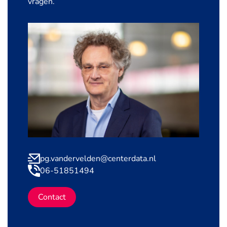
vragen.
pg.vandervelden@centerdata.nl
06-51851494
Contact