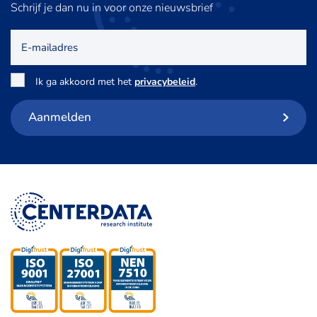
Schrijf je dan nu in voor onze nieuwsbrief
E-
mailadres
Toestemming
*
Ik ga akkoord met het
privacybeleid
.
Aanmelden