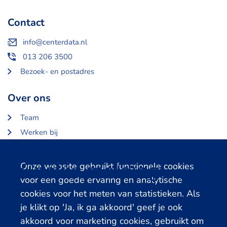
Contact
info@centerdata.nl
013 206 3500
Bezoek- en postadres
Over ons
Team
Werken bij
Over Centerdata
Partners en opdrachtgevers
Cookie melding
Onze website gebruikt functionele cookies
voor een goede ervaring en analytische
Gerelateerde databanken
cookies voor het meten van statistieken. Als
je klikt op 'Ja, ik ga akkoord' geef je ook
LISS Data Archive
akkoord voor marketing cookies, gebruikt om
SHARE Data Access