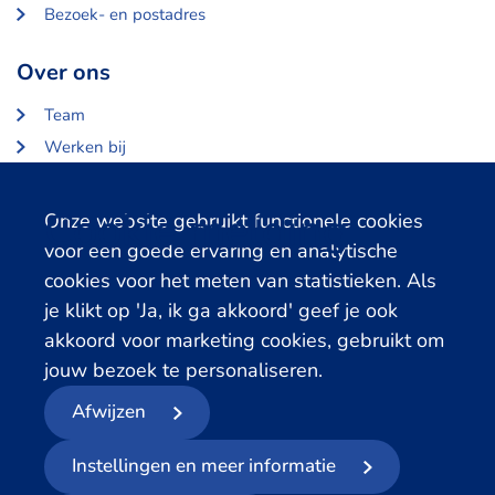
Bezoek- en postadres
Over ons
Team
Werken bij
Over Centerdata
Partners en opdrachtgevers
Cookie melding
Onze website gebruikt functionele cookies
voor een goede ervaring en analytische
Gerelateerde databanken
cookies voor het meten van statistieken. Als
je klikt op 'Ja, ik ga akkoord' geef je ook
LISS Data Archive
akkoord voor marketing cookies, gebruikt om
SHARE Data Access
jouw bezoek te personaliseren.
DHS Data Access
Afwijzen
© 2026
- Centerdata
Instellingen en meer informatie