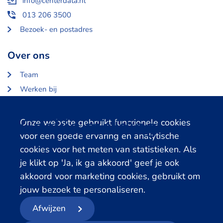
info@centerdata.nl
013 206 3500
Bezoek- en postadres
Over ons
Team
Werken bij
Over Centerdata
Partners en opdrachtgevers
Cookie melding
Onze website gebruikt functionele cookies
voor een goede ervaring en analytische
Gerelateerde databanken
cookies voor het meten van statistieken. Als
je klikt op 'Ja, ik ga akkoord' geef je ook
LISS Data Archive
akkoord voor marketing cookies, gebruikt om
SHARE Data Access
jouw bezoek te personaliseren.
DHS Data Access
Afwijzen