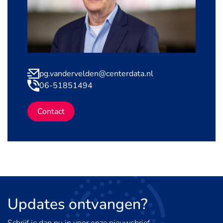
pg.vandervelden@centerdata.nl
06-51851494
Contact
Updates
ontvangen?
Schrijf je dan nu in voor onze nieuwsbrief