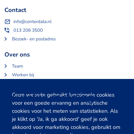
Contact
info@centerdata.nl
013 206 3500
Bezoek- en postadres
Over ons
Team
Werken bij
Over Centerdata
Partners en opdrachtgevers
Cookie melding
Onze website gebruikt functionele cookies
voor een goede ervaring en analytische
Gerelateerde databanken
cookies voor het meten van statistieken. Als
je klikt op 'Ja, ik ga akkoord' geef je ook
LISS Data Archive
akkoord voor marketing cookies, gebruikt om
SHARE Data Access