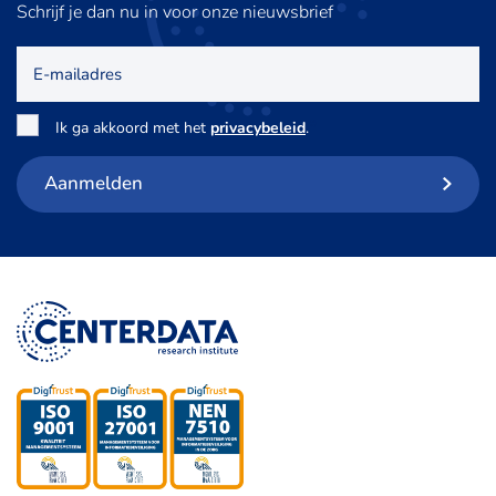
Schrijf je dan nu in voor onze nieuwsbrief
E-
mailadres
Toestemming
*
Ik ga akkoord met het
privacybeleid
.
Aanmelden