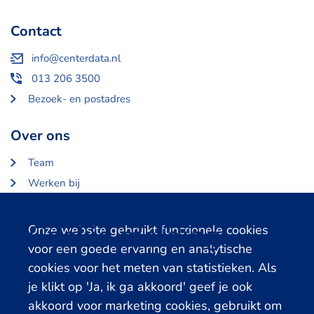
Contact
info@centerdata.nl
013 206 3500
Bezoek- en postadres
Over ons
Team
Werken bij
Over Centerdata
Partners en opdrachtgevers
Cookie melding
Onze website gebruikt functionele cookies
voor een goede ervaring en analytische
Gerelateerde databanken
cookies voor het meten van statistieken. Als
je klikt op 'Ja, ik ga akkoord' geef je ook
LISS Data Archive
akkoord voor marketing cookies, gebruikt om
SHARE Data Access