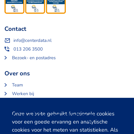
Contact
info@centerdata.nl
013 206 3500
Bezoek- en postadres
Over ons
Team
Werken bij
Over Centerdata
Partners en opdrachtgevers
Cookie melding
Onze website gebruikt functionele cookies
voor een goede ervaring en analytische
Gerelateerde databanken
cookies voor het meten van statistieken. Als