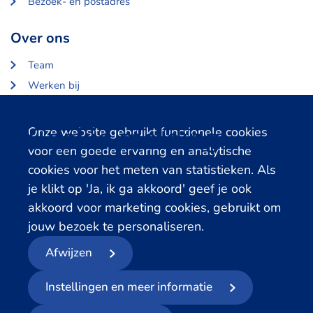
Bezoek- en postadres
Over ons
Team
Werken bij
Over Centerdata
Partners en opdrachtgevers
Cookie melding
Onze website gebruikt functionele cookies
voor een goede ervaring en analytische
Gerelateerde databanken
cookies voor het meten van statistieken. Als
je klikt op 'Ja, ik ga akkoord' geef je ook
LISS Data Archive
akkoord voor marketing cookies, gebruikt om
SHARE Data Access
jouw bezoek te personaliseren.
DHS Data Access
Afwijzen
© 2026
- Centerdata
Instellingen en meer informatie
Privacyverklaring
Cookies
Voorwaarden
Meld datalek