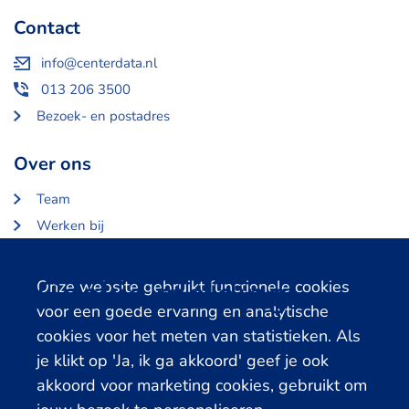
Contact
info@centerdata.nl
013 206 3500
Bezoek- en postadres
Over ons
Team
Werken bij
Over Centerdata
Partners en opdrachtgevers
Cookie melding
Onze website gebruikt functionele cookies
voor een goede ervaring en analytische
Gerelateerde databanken
cookies voor het meten van statistieken. Als
je klikt op 'Ja, ik ga akkoord' geef je ook
LISS Data Archive
akkoord voor marketing cookies, gebruikt om
SHARE Data Access