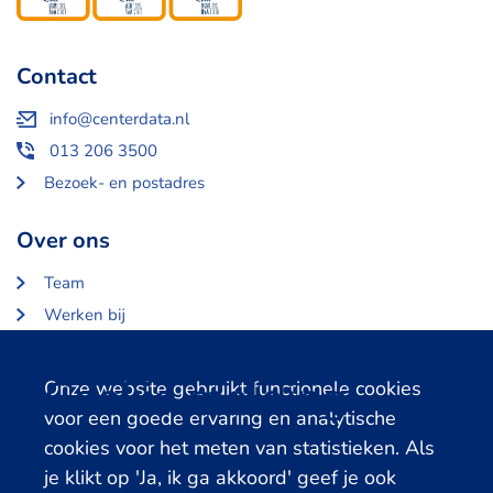
Contact
info@centerdata.nl
013 206 3500
Bezoek- en postadres
Over ons
Team
Werken bij
Over Centerdata
Partners en opdrachtgevers
Cookie melding
Onze website gebruikt functionele cookies
voor een goede ervaring en analytische
Gerelateerde databanken
cookies voor het meten van statistieken. Als
je klikt op 'Ja, ik ga akkoord' geef je ook
LISS Data Archive