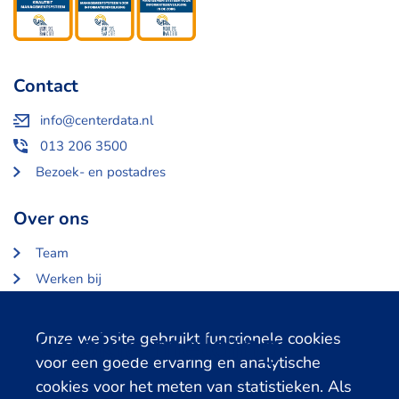
Contact
info@centerdata.nl
013 206 3500
Bezoek- en postadres
Over ons
Team
Werken bij
Over Centerdata
Partners en opdrachtgevers
Cookie melding
Onze website gebruikt functionele cookies
voor een goede ervaring en analytische
Gerelateerde databanken
cookies voor het meten van statistieken. Als