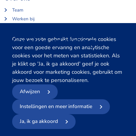
Team
Werken bij
Over Centerdata
Partners en opdrachtgevers
Cookie melding
Onze website gebruikt functionele cookies
voor een goede ervaring en analytische
Gerelateerde databanken
cookies voor het meten van statistieken. Als
je klikt op 'Ja, ik ga akkoord' geef je ook
LISS Data Archive
akkoord voor marketing cookies, gebruikt om
SHARE Data Access
jouw bezoek te personaliseren.
DHS Data Access
Afwijzen
© 2026
- Centerdata
Instellingen en meer informatie
Privacyverklaring
Cookies
Voorwaarden
Meld datalek
Ja, ik ga akkoord
Volg ons op social media: