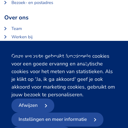
Bezoek- en postadres
Over ons
Team
Werken bij
Over Centerdata
Partners en opdrachtgevers
Cookie melding
Onze website gebruikt functionele cookies
voor een goede ervaring en analytische
Gerelateerde databanken
cookies voor het meten van statistieken. Als
je klikt op 'Ja, ik ga akkoord' geef je ook
LISS Data Archive
akkoord voor marketing cookies, gebruikt om
SHARE Data Access
jouw bezoek te personaliseren.
DHS Data Access
Afwijzen
© 2026
- Centerdata
Instellingen en meer informatie
Privacyverklaring
Cookies
Voorwaarden
Meld datalek