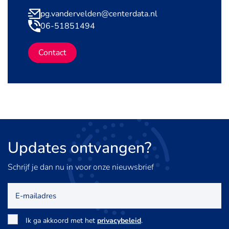
pg.vandervelden@centerdata.nl
06-51851494
Contact
Updates
ontvangen?
Schrijf je dan nu in voor onze nieuwsbrief
E-
mailadres
Toestemming
*
Ik ga akkoord met het
privacybeleid
.