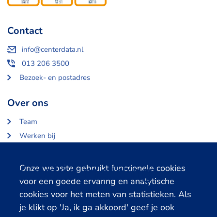
Contact
info@centerdata.nl
013 206 3500
Bezoek- en postadres
Over ons
Team
Werken bij
Over Centerdata
Partners en opdrachtgevers
Cookie melding
Onze website gebruikt functionele cookies
voor een goede ervaring en analytische
Gerelateerde databanken
cookies voor het meten van statistieken. Als
je klikt op 'Ja, ik ga akkoord' geef je ook
LISS Data Archive