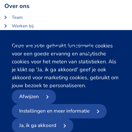
Over ons
Team
Werken bij
Over Centerdata
Partners en opdrachtgevers
Cookie melding
Onze website gebruikt functionele cookies
voor een goede ervaring en analytische
Gerelateerde databanken
cookies voor het meten van statistieken. Als
je klikt op 'Ja, ik ga akkoord' geef je ook
LISS Data Archive
akkoord voor marketing cookies, gebruikt om
SHARE Data Access
jouw bezoek te personaliseren.
DHS Data Access
Afwijzen
© 2026
- Centerdata
Instellingen en meer informatie
Privacyverklaring
Cookies
Voorwaarden
Meld datalek
Ja, ik ga akkoord
Volg ons op social media: