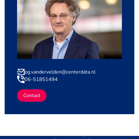
pg.vandervelden@centerdata.nl
06-51851494
Contact