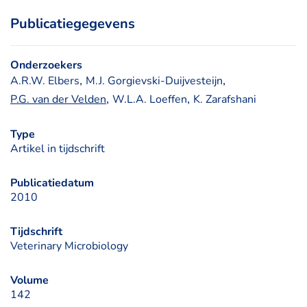
Publicatiegegevens
Onderzoekers
, 
, 
A.R.W. Elbers
M.J. Gorgievski-Duijvesteijn
, 
, 
P.G. van der Velden
W.L.A. Loeffen
K. Zarafshani
Type
Artikel in tijdschrift
Publicatiedatum
2010
Tijdschrift
Veterinary Microbiology
Volume
142