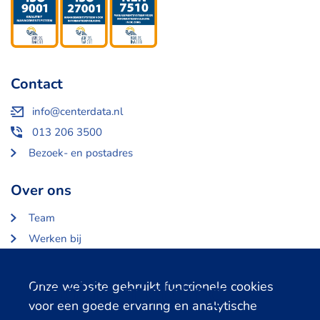
Contact
info@centerdata.nl
013 206 3500
Bezoek- en postadres
Over ons
Team
Werken bij
Over Centerdata
Partners en opdrachtgevers
Cookie melding
Onze website gebruikt functionele cookies
voor een goede ervaring en analytische
Gerelateerde databanken