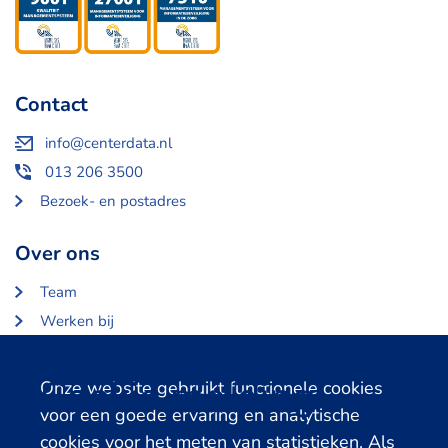
Contact
info@centerdata.nl
013 206 3500
Bezoek- en postadres
Over ons
Team
Werken bij
Over Centerdata
Partners en opdrachtgevers
Cookie melding
Onze website gebruikt functionele cookies
voor een goede ervaring en analytische
Gerelateerde databanken
cookies voor het meten van statistieken. Als