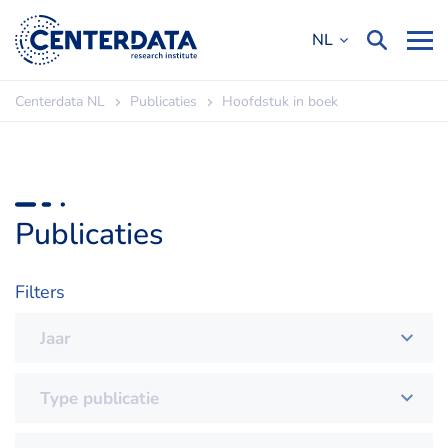
NL
Centerdata NL
Publicaties
Hoofdstuk in boek
Publicaties
Filters