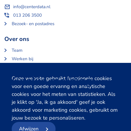
info@centerdata.nl
013 206 3500
Bezoek- en postadres
Over ons
Team
Werken bij
Over Centerdata
Partners en opdrachtgevers
Cookie melding
Onze website gebruikt functionele cookies
voor een goede ervaring en analytische
Gerelateerde databanken
cookies voor het meten van statistieken. Als
je klikt op 'Ja, ik ga akkoord' geef je ook
LISS Data Archive
akkoord voor marketing cookies, gebruikt om
SHARE Data Access
jouw bezoek te personaliseren.
DHS Data Access
Afwijzen