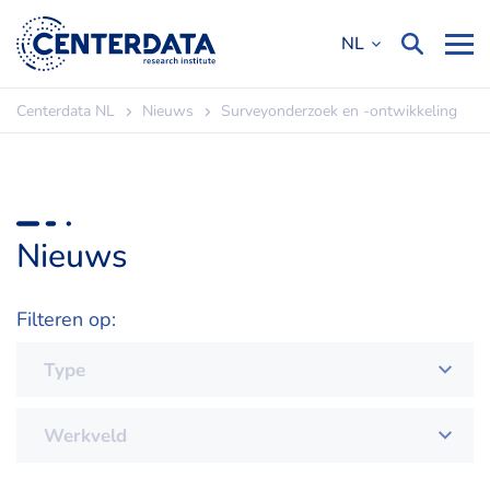
NL
Centerdata NL
Nieuws
Surveyonderzoek en -ontwikkeling
Nieuws
Filteren op: