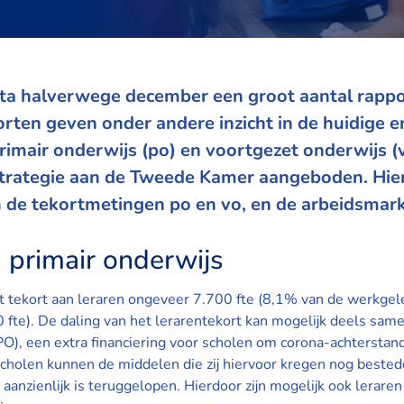
a halverwege december een groot aantal rappo
orten geven onder andere inzicht in de huidige 
rimair onderwijs (po) en voortgezet onderwijs 
trategie
aan de Tweede Kamer aangeboden. Hier
n de tekortmetingen po en vo, en de arbeidsmar
 primair onderwijs
et tekort aan leraren ongeveer 7.700 fte (8,1% van de werkgele
0 fte). De daling van het lerarentekort kan mogelijk deels sa
), een extra financiering voor scholen om corona-achterstan
cholen kunnen de middelen die zij hiervoor kregen nog bested
zienlijk is teruggelopen. Hierdoor zijn mogelijk ook leraren