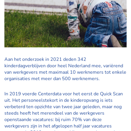
Aan het onderzoek in 2021 deden 342
kinderdagverblijven door heel Nederland mee, variërend
van werkgevers met maximaal 10 werknemers tot enkele
organisaties met meer dan 500 werknemers.
In 2019 voerde Centerdata voor het eerst de Quick Scan
uit. Het personeelstekort in de kinderopvang is iets
verbeterd ten opzichte van twee jaar geleden, maar nog
steeds heeft het merendeel van de werkgevers
openstaande vacatures: bij ruim 70% van deze
werkgevers zijn in het afgelopen half jaar vacatures