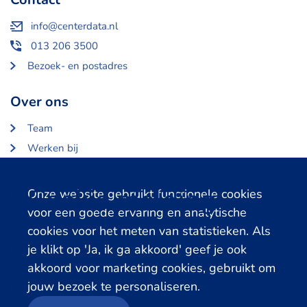
info@centerdata.nl
013 206 3500
Bezoek- en postadres
Over ons
Team
Werken bij
Over Centerdata
Partners en opdrachtgevers
Cookie melding
Onze website gebruikt functionele cookies
voor een goede ervaring en analytische
Gerelateerde databanken
cookies voor het meten van statistieken. Als
je klikt op 'Ja, ik ga akkoord' geef je ook
LISS Data Archive
akkoord voor marketing cookies, gebruikt om
SHARE Data Access
jouw bezoek te personaliseren.
DHS Data Access