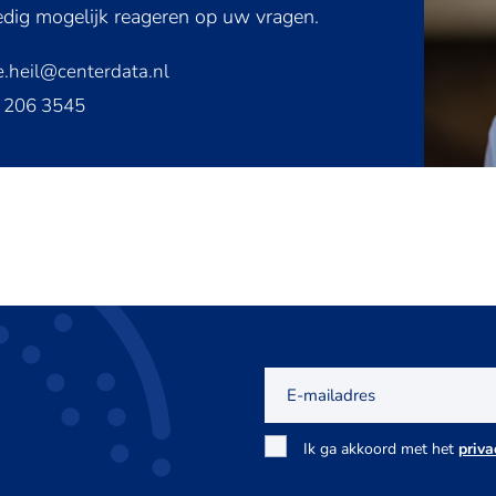
edig mogelijk reageren op uw vragen.
e.heil@centerdata.nl
 206 3545
E-
mailadres
Toestemming
Ik ga akkoord met het
priva
*