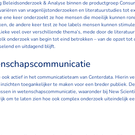
ing Beleidsonderzoek & Analyse binnen de productgroep Cons
variëren van vragenlijstonderzoeken en literatuurstudies tot e
: de ene keer onderzoekt ze hoe mensen die moeilijk kunnen 
aken, de andere keer test ze hoe labels mensen kunnen stimul
Lieke veel over verschillende thema’s, mede door de literatuur
a elk onderzoek van begin tot eind betrokken – van de opzet to
selend en uitdagend blijft.
enschapscommunicatie
ook actief in het communicatieteam van Centerdata. Hierin verv
inzichten toegankelijker te maken voor een breder publiek. De
ssen in wetenschapscommunicatie, waaronder bij New Scientis
ijk om te laten zien hoe ook complex onderzoek uiteindelijk e