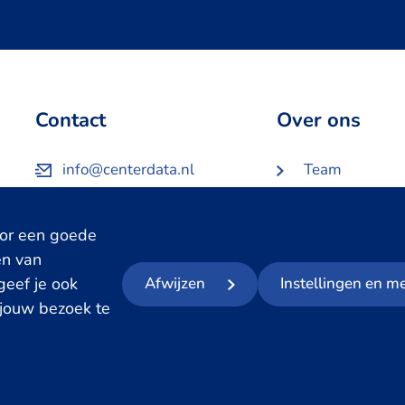
Contact
Over ons
info@centerdata.nl
Team
013 206 3500
Werken bij
Bezoek- en postadres
Over Centerda
oor een goede
Partners en
en van
opdrachtgever
 geef je ook
Afwijzen
Instellingen en m
 jouw bezoek te
cyverklaring
Cookies
Voorwaarden
Meld datalek