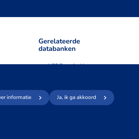
Gerelateerde
databanken
LISS Data Archive
SHARE Data Access
ta
DHS Data Access
s
eer informatie
Ja, ik ga akkoord
Volg ons op social media: