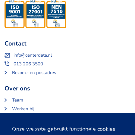
Contact
info@centerdata.nl
013 206 3500
Bezoek- en postadres
Over ons
Team
Werken bij
Over Centerdata
Partners en opdrachtgevers
Cookie melding
Onze website gebruikt functionele cookies