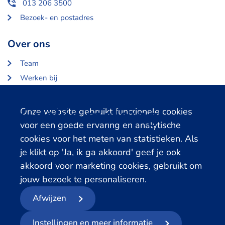
013 206 3500
Bezoek- en postadres
Over ons
Team
Werken bij
Over Centerdata
Partners en opdrachtgevers
Cookie melding
Onze website gebruikt functionele cookies
voor een goede ervaring en analytische
Gerelateerde databanken
cookies voor het meten van statistieken. Als
je klikt op 'Ja, ik ga akkoord' geef je ook
LISS Data Archive
akkoord voor marketing cookies, gebruikt om
SHARE Data Access
jouw bezoek te personaliseren.
DHS Data Access
Afwijzen
© 2026
- Centerdata
Instellingen en meer informatie