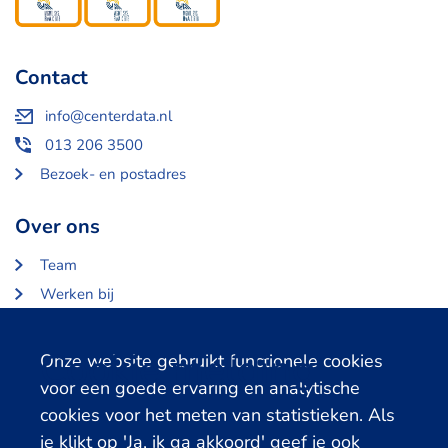
Contact
info@centerdata.nl
013 206 3500
Bezoek- en postadres
Over ons
Team
Werken bij
Over Centerdata
Partners en opdrachtgevers
Cookie melding
Onze website gebruikt functionele cookies
voor een goede ervaring en analytische
Gerelateerde databanken
cookies voor het meten van statistieken. Als
je klikt op 'Ja, ik ga akkoord' geef je ook
LISS Data Archive