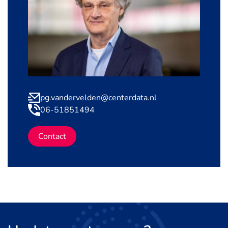
pg.vandervelden@centerdata.nl
06-51851494
Contact