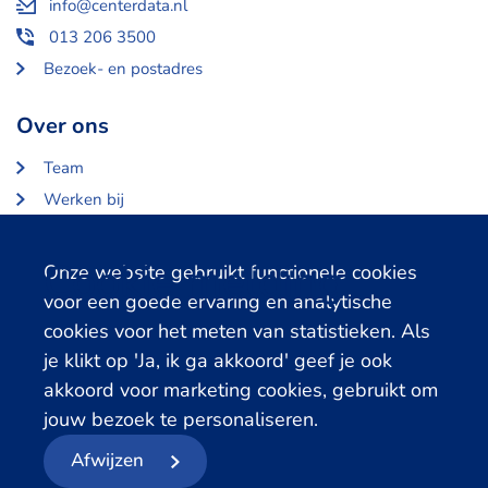
info@centerdata.nl
013 206 3500
Bezoek- en postadres
Over ons
Team
Werken bij
Over Centerdata
Partners en opdrachtgevers
Cookie melding
Onze website gebruikt functionele cookies
voor een goede ervaring en analytische
Gerelateerde databanken
cookies voor het meten van statistieken. Als
je klikt op 'Ja, ik ga akkoord' geef je ook
LISS Data Archive
akkoord voor marketing cookies, gebruikt om
SHARE Data Access
jouw bezoek te personaliseren.
DHS Data Access
Afwijzen