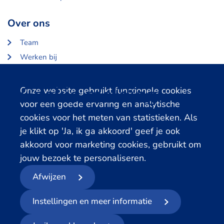
Over ons
Team
Werken bij
Over Centerdata
Partners en opdrachtgevers
Cookie melding
Onze website gebruikt functionele cookies
voor een goede ervaring en analytische
Gerelateerde databanken
cookies voor het meten van statistieken. Als
je klikt op 'Ja, ik ga akkoord' geef je ook
LISS Data Archive
akkoord voor marketing cookies, gebruikt om
SHARE Data Access
jouw bezoek te personaliseren.
DHS Data Access
Afwijzen
© 2026
- Centerdata
Instellingen en meer informatie
Privacyverklaring
Cookies
Voorwaarden
Meld datalek