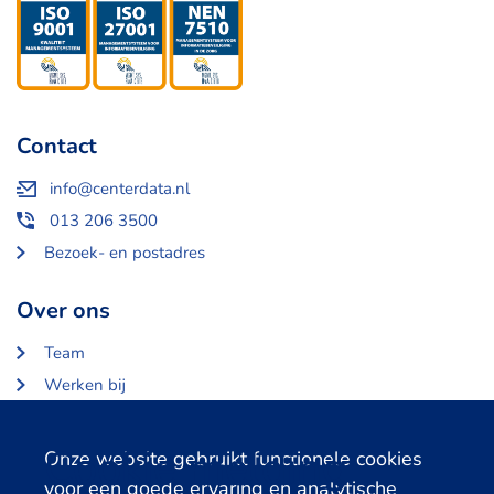
Contact
info@centerdata.nl
013 206 3500
Bezoek- en postadres
Over ons
Team
Werken bij
Over Centerdata
Partners en opdrachtgevers
Cookie melding
Onze website gebruikt functionele cookies
voor een goede ervaring en analytische